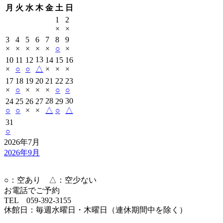
月
火
水
木
金
土
日
1
2
×
×
3
4
5
6
7
8
9
×
×
×
×
×
○
×
13
10
11
12
14
15
16
×
○
○
△
×
×
×
17
18
19
20
21
22
23
×
○
×
×
×
○
○
28
30
24
25
26
27
29
○
○
×
×
△
○
△
31
○
2026年7月
2026年9月
○：空あり △：空少ない
お電話でご予約
TEL 059-392-3155
休館日：毎週水曜日・木曜日（連休期間中を除く）